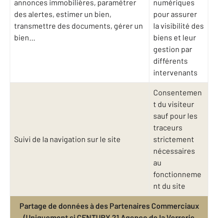
annonces immobilières, paramétrer
numériques
des alertes, estimer un bien,
pour assurer
transmettre des documents, gérer un
la visibilité des
bien…
biens et leur
gestion par
différents
intervenants
Consentemen
t du visiteur
sauf pour les
traceurs
Suivi de la navigation sur le site
strictement
nécessaires
au
fonctionneme
nt du site
Partage de données à des Partenaires Commerciaux
(Uniquement si CENTURY 21 Agence de la Verrerie