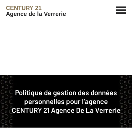
CENTURY 21
Agence de la Verrerie
Immobilier
Politique de gestion des données
Politique de gestion des données personnelles pour l’agence CENTURY 21
personnelles pour l’agence
Agence de la Verrerie
CENTURY 21 Agence De La Verrerie
CENTURY 21 Agence de la Verrerie est une agence
immobilière franchisée membre du réseau de franchise
CENTURY 21.